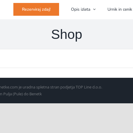
Opis izleta
Urnik in cenik
Rezerviraj zdaj!
Shop
etke.com je uradna spletna stran podjetja TOP Line d.o.o.
in Pulja (Pule) do Benetk