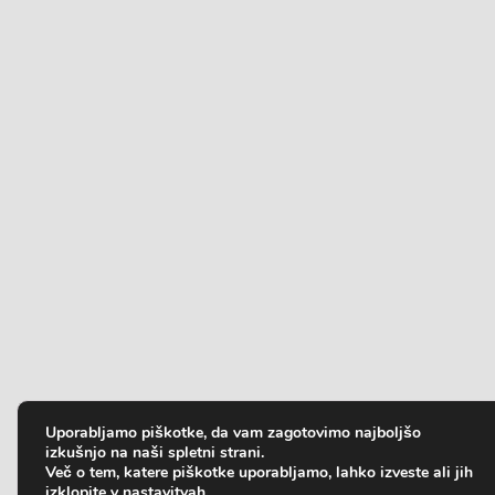
Uporabljamo piškotke, da vam zagotovimo najboljšo
izkušnjo na naši spletni strani.
Več o tem, katere piškotke uporabljamo, lahko izveste ali jih
izklopite v
nastavitvah
.