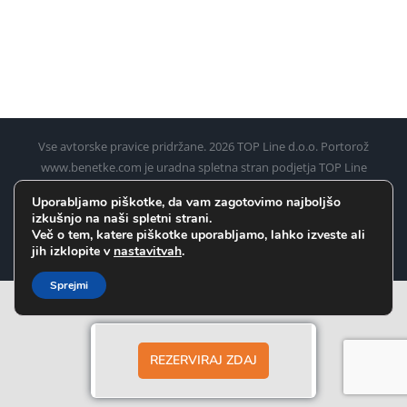
Vse avtorske pravice pridržane.
2026 TOP Line d.o.o. Portorož
www.benetke.com je uradna spletna stran podjetja TOP Line
d.o.o. Portorož za rezervacijo ladijskih kart iz Pirana, Umaga,
Uporabljamo piškotke, da vam zagotovimo najboljšo
Poreča, Rovinja in Pulja (Pule) do Benetk
izkušnjo na naši spletni strani.
Več o tem, katere piškotke uporabljamo, lahko izveste ali
Facebook
Instagram
WhatsApp
jih izklopite v
nastavitvah
.
Sprejmi
REZERVIRAJ ZDAJ