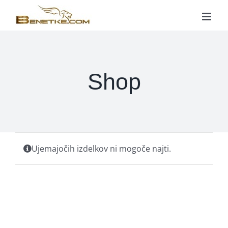
Skip
to
content
Shop
Ujemajočih izdelkov ni mogoče najti.