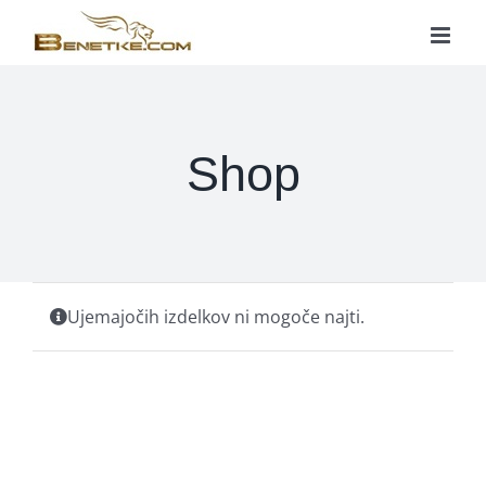
Skip
to
content
Shop
Ujemajočih izdelkov ni mogoče najti.