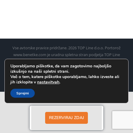
Vse avtorske pravice pridržane.
2026 TOP Line d.o.o. Portorož
www.benetke.com je uradna spletna stran podjetja TOP Line
d.o.o. Portorož za rezervacijo ladijskih kart iz Pirana, Umaga,
Uporabljamo piškotke, da vam zagotovimo najboljšo
Poreča, Rovinja in Pulja (Pule) do Benetk
izkušnjo na naši spletni strani.
Več o tem, katere piškotke uporabljamo, lahko izveste ali
Facebook
Instagram
WhatsApp
jih izklopite v
nastavitvah
.
Sprejmi
REZERVIRAJ ZDAJ