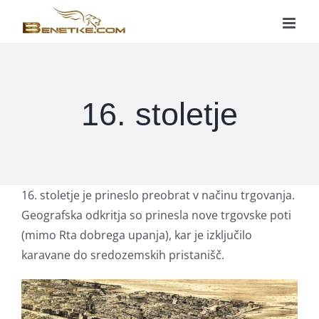
Skip
to
content
16. stoletje
16. stoletje je prineslo preobrat v načinu trgovanja.
Geografska odkritja so prinesla nove trgovske poti
(mimo Rta dobrega upanja), kar je izključilo
karavane do sredozemskih pristanišč.