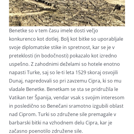
Benetke so v tem času imele dosti večjo
konkurenco kot dotlej. Bolj kot bitke so uporabljale
svoje diplomatske stike in spretnost, kar se je v
preteklosti (in bodočnosti) pokazalo kot izredno
uspešno. Z zahodnimi deželami so hotele enotno
napasti Turke, saj so le-ti leta 1529 skoraj osvojili
Dunaj, napredovali so pri zavzemu Cipra, ki so mu
vladale Benetke. Benetkam se sta se pridružila le
Vatikan ter Španija, vendar vsak s svojim interesom
in posledično so Benečani sramotno izgubili oblast
nad Ciprom. Turki so združene sile premagale v
barbarski bitki na vzhodnem delu Cipra, kar je
začasno poenotilo združene sile.