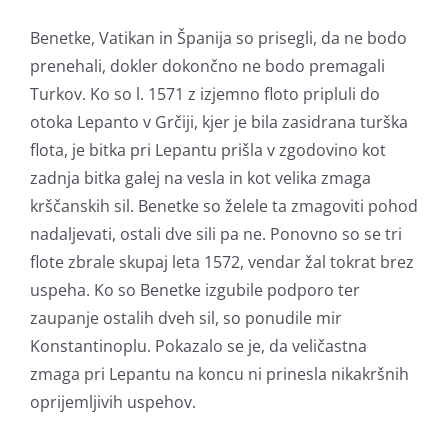
Benetke, Vatikan in Španija so prisegli, da ne bodo
prenehali, dokler dokončno ne bodo premagali
Turkov. Ko so l. 1571 z izjemno floto pripluli do
otoka Lepanto v Grčiji, kjer je bila zasidrana turška
flota, je bitka pri Lepantu prišla v zgodovino kot
zadnja bitka galej na vesla in kot velika zmaga
krščanskih sil. Benetke so želele ta zmagoviti pohod
nadaljevati, ostali dve sili pa ne. Ponovno so se tri
flote zbrale skupaj leta 1572, vendar žal tokrat brez
uspeha. Ko so Benetke izgubile podporo ter
zaupanje ostalih dveh sil, so ponudile mir
Konstantinoplu. Pokazalo se je, da veličastna
zmaga pri Lepantu na koncu ni prinesla nikakršnih
oprijemljivih uspehov.