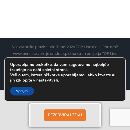
Vse avtorske pravice pridržane.
2026 TOP Line d.o.o. Portorož
www.benetke.com je uradna spletna stran podjetja TOP Line
d.o.o. Portorož za rezervacijo ladijskih kart iz Pirana, Umaga,
Uporabljamo piškotke, da vam zagotovimo najboljšo
Poreča, Rovinja in Pulja (Pule) do Benetk
izkušnjo na naši spletni strani.
Več o tem, katere piškotke uporabljamo, lahko izveste ali
Facebook
Instagram
WhatsApp
jih izklopite v
nastavitvah
.
Sprejmi
REZERVIRAJ ZDAJ