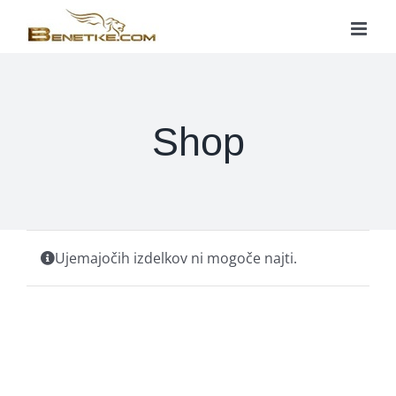
Skip
to
content
Shop
Ujemajočih izdelkov ni mogoče najti.