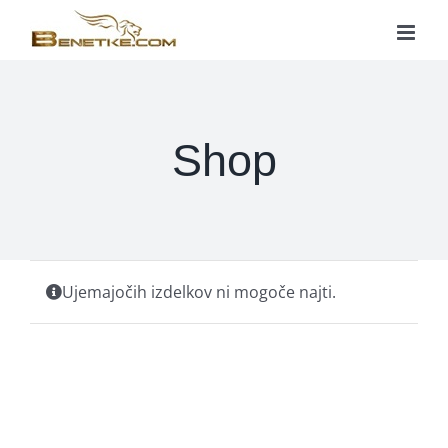
Skip
to
content
Shop
Ujemajočih izdelkov ni mogoče najti.