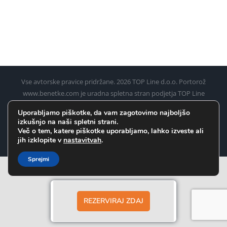
Vse avtorske pravice pridržane.
2026 TOP Line d.o.o. Portorož
www.benetke.com je uradna spletna stran podjetja TOP Line
d.o.o. Portorož za rezervacijo ladijskih kart iz Pirana, Umaga,
Uporabljamo piškotke, da vam zagotovimo najboljšo
Poreča, Rovinja in Pulja (Pule) do Benetk
izkušnjo na naši spletni strani.
Več o tem, katere piškotke uporabljamo, lahko izveste ali
Facebook
Instagram
WhatsApp
jih izklopite v
nastavitvah
.
Sprejmi
REZERVIRAJ ZDAJ