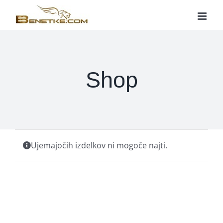
Skip
to
content
Shop
Ujemajočih izdelkov ni mogoče najti.