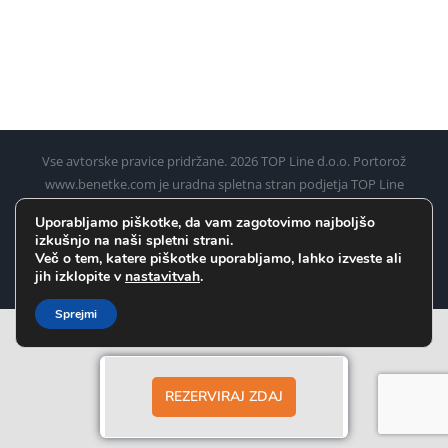
Vse avtorske pravice pridržane.
2026 TOP Line d.o.o. Portorož
www.benetke.com je uradna spletna stran podjetja TOP Line
d.o.o. Portorož za rezervacijo ladijskih kart iz Pirana, Umaga,
Uporabljamo piškotke, da vam zagotovimo najboljšo
Poreča, Rovinja in Pulja (Pule) do Benetk
izkušnjo na naši spletni strani.
Več o tem, katere piškotke uporabljamo, lahko izveste ali
Facebook
Instagram
WhatsApp
jih izklopite v
nastavitvah
.
Sprejmi
REZERVIRAJ ZDAJ