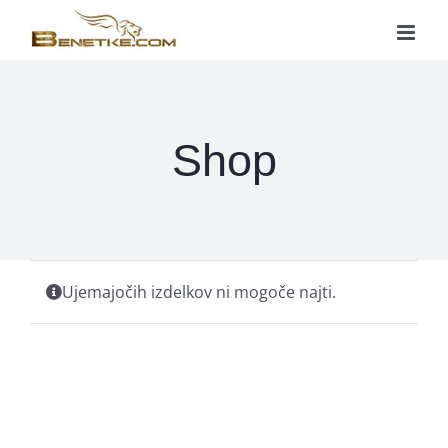
Skip
to
content
Shop
Ujemajočih izdelkov ni mogoče najti.