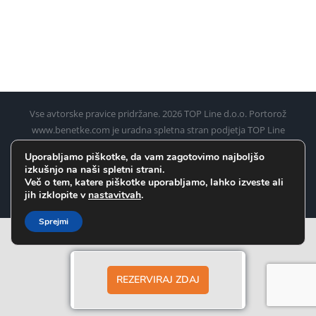
Vse avtorske pravice pridržane.
2026 TOP Line d.o.o. Portorož
www.benetke.com je uradna spletna stran podjetja TOP Line
d.o.o. Portorož za rezervacijo ladijskih kart iz Pirana, Umaga,
Uporabljamo piškotke, da vam zagotovimo najboljšo
Poreča, Rovinja in Pulja (Pule) do Benetk
izkušnjo na naši spletni strani.
Več o tem, katere piškotke uporabljamo, lahko izveste ali
Facebook
Instagram
WhatsApp
jih izklopite v
nastavitvah
.
Sprejmi
REZERVIRAJ ZDAJ