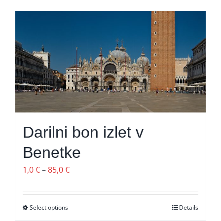
Darilni bon izlet v
Benetke
Cenovni
1,0
€
–
85,0
€
razpon:
od
Select options
Ta
Details
1,0 €