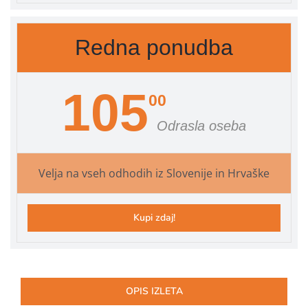
Redna ponudba
105
00
Odrasla oseba
Velja na vseh odhodih iz Slovenije in Hrvaške
Kupi zdaj!
OPIS IZLETA