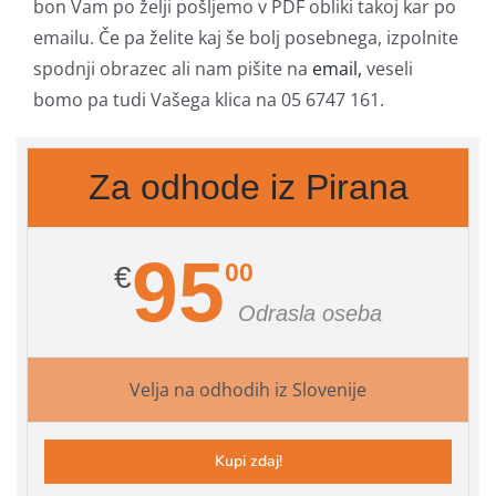
bon Vam po želji pošljemo v PDF obliki takoj kar po
emailu. Če pa želite kaj še bolj posebnega, izpolnite
spodnji obrazec ali nam pišite na
email,
veseli
bomo pa tudi Vašega klica na 05 6747 161.
Za odhode iz Pirana
95
00
€
Odrasla oseba
Velja na odhodih iz Slovenije
Kupi zdaj!