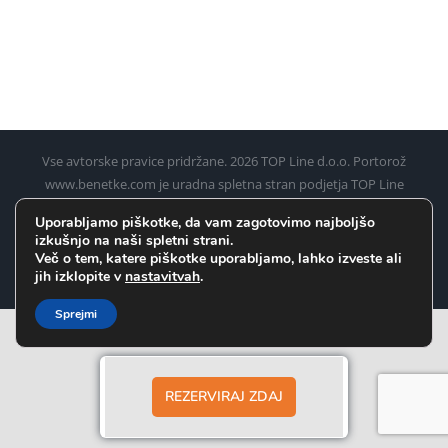
Vse avtorske pravice pridržane.
2026 TOP Line d.o.o. Portorož
www.benetke.com je uradna spletna stran podjetja TOP Line
d.o.o. Portorož za rezervacijo ladijskih kart iz Pirana, Umaga,
Uporabljamo piškotke, da vam zagotovimo najboljšo
Poreča, Rovinja in Pulja (Pule) do Benetk
izkušnjo na naši spletni strani.
Več o tem, katere piškotke uporabljamo, lahko izveste ali
Facebook
Instagram
WhatsApp
jih izklopite v
nastavitvah
.
Sprejmi
REZERVIRAJ ZDAJ