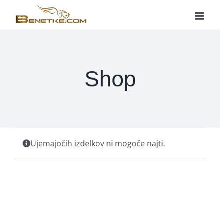
Skip
to
content
Shop
Ujemajočih izdelkov ni mogoče najti.