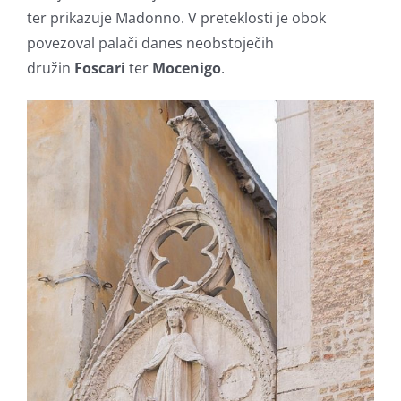
ter prikazuje Madonno. V preteklosti je obok
povezoval palači danes neobstoječih
družin
Foscari
ter
Mocenigo
.