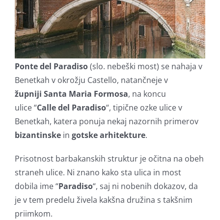
Ponte del Paradiso
(slo. nebeški most) se nahaja v
Benetkah v okrožju Castello, natančneje v
župniji Santa Maria Formosa
, na koncu
ulice “
Calle del Paradiso
“, tipične ozke ulice v
Benetkah, katera ponuja nekaj nazornih primerov
bizantinske
in
gotske arhitekture
.
Prisotnost barbakanskih struktur je očitna na obeh
straneh ulice. Ni znano kako sta ulica in most
dobila ime “
Paradiso
“, saj ni nobenih dokazov, da
je v tem predelu živela kakšna družina s takšnim
priimkom.