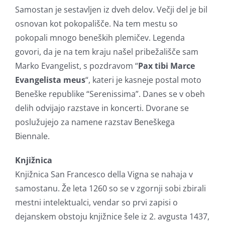
Samostan je sestavljen iz dveh delov. Večji del je bil
osnovan kot pokopališče. Na tem mestu so
pokopali mnogo beneških plemičev. Legenda
govori, da je na tem kraju našel pribežališče sam
Marko Evangelist, s pozdravom “
Pax tibi Marce
Evangelista meus
“, kateri je kasneje postal moto
Beneške republike “Serenissima”. Danes se v obeh
delih odvijajo razstave in koncerti. Dvorane se
poslužujejo za namene razstav Beneškega
Biennale.
Knjižnica
Knjižnica San Francesco della Vigna se nahaja v
samostanu. Že leta 1260 so se v zgornji sobi zbirali
mestni intelektualci, vendar so prvi zapisi o
dejanskem obstoju knjižnice šele iz 2. avgusta 1437,