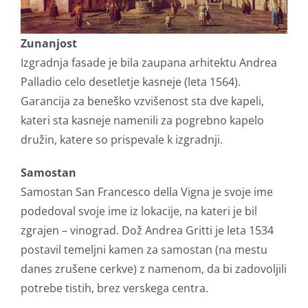
Zunanjost
Izgradnja fasade je bila zaupana arhitektu Andrea
Palladio celo desetletje kasneje (leta 1564).
Garancija za beneško vzvišenost sta dve kapeli,
kateri sta kasneje namenili za pogrebno kapelo
družin, katere so prispevale k izgradnji.
Samostan
Samostan San Francesco della Vigna je svoje ime
podedoval svoje ime iz lokacije, na kateri je bil
zgrajen – vinograd. Dož Andrea Gritti je leta 1534
postavil temeljni kamen za samostan (na mestu
danes zrušene cerkve) z namenom, da bi zadovoljili
potrebe tistih, brez verskega centra.