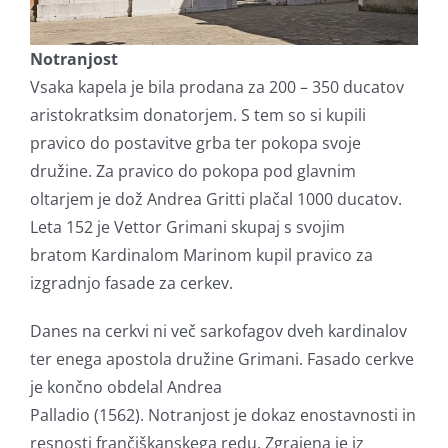
Notranjost
Vsaka kapela je bila prodana za 200 – 350 ducatov
aristokratksim donatorjem. S tem so si kupili
pravico do postavitve grba ter pokopa svoje
družine. Za pravico do pokopa pod glavnim
oltarjem je dož Andrea Gritti plačal 1000 ducatov.
Leta 152 je Vettor Grimani skupaj s svojim
bratom Kardinalom Marinom kupil pravico za
izgradnjo fasade za cerkev.
Danes na cerkvi ni več sarkofagov dveh kardinalov
ter enega apostola družine Grimani. Fasado cerkve
je končno obdelal Andrea
Palladio (1562). Notranjost je dokaz enostavnosti in
resnosti frančiškanskega redu. Zgrajena je iz