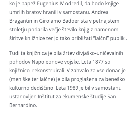
ko je papež Eugenius IV odredil, da bodo knjige
umrlih bratov hranili v samostanu. Andrea
Bragantin in Girolamo Badoer sta v petnajstem
stoletju podarila večje število knjig z namenom
širitve knjižnice ter jo tako približati “laični” publiki.
Tudi ta knjižnica je bila žrtev divjaško-uničevalnih
pohodov Napoleonove vojske. Leta 1877 so
knjižnico rekonstruirali. V zahvalo za vse donacije
(meniške ter laične) je bila proglašena za beneško
kulturno dediščino. Leta 1989 je bil v samostanu
ustanovljen Inštitut za ekumenske študije San
Bernardino.