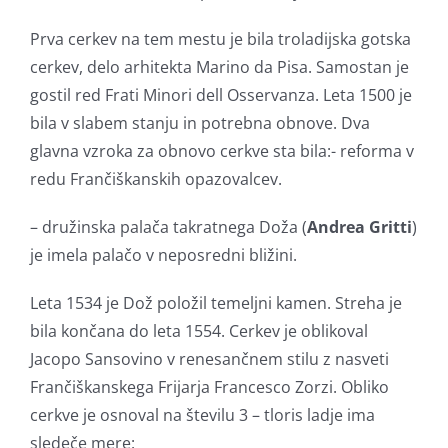
Prva cerkev na tem mestu je bila troladijska gotska
cerkev, delo arhitekta Marino da Pisa. Samostan je
gostil red Frati Minori dell Osservanza. Leta 1500 je
bila v slabem stanju in potrebna obnove. Dva
glavna vzroka za obnovo cerkve sta bila:- reforma v
redu Frančiškanskih opazovalcev.
– družinska palača takratnega Doža (
Andrea Gritti
)
je imela palačo v neposredni bližini.
Leta 1534 je Dož položil temeljni kamen. Streha je
bila končana do leta 1554. Cerkev je oblikoval
Jacopo Sansovino v renesančnem stilu z nasveti
Frančiškanskega Frijarja Francesco Zorzi. Obliko
cerkve je osnoval na številu 3 – tloris ladje ima
sledeče mere: