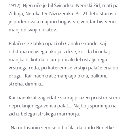
1912). Njen oče je bil Švicarkso-Nemški Žid, mati pa
Židinja, Nemka ter Nizozemka. Pri 21. letu starosti
je podedovala majhno bogastvo, vendar bistveno
manj od svojih bratov.
Palačo se zlahka opazi ob Canalu Grande, saj
odstopa od vsega okolja: zdi se, kot da bi nekaj
manjkalo, kot da bi amputirali del ustaljenega
vrstnega reda, po katerem se vrstijo palače ena ob
drugi… Kar naenkrat zmanjkajo okna, balkoni,
streha, dimniki…
Kar naenkrat zagledate skoraj prazen prostor sredi
neprekinjenega venca palač… Najbolj spominja na
zid iz belega istrskega marmorja.
„Na potovanju sem se odločila, da bodo Benetke