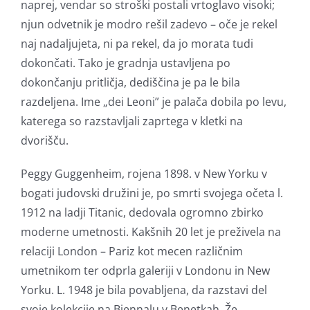
naprej, vendar so stroški postali vrtoglavo visoki;
njun odvetnik je modro rešil zadevo – oče je rekel
naj nadaljujeta, ni pa rekel, da jo morata tudi
dokončati. Tako je gradnja ustavljena po
dokončanju pritličja, dediščina je pa le bila
razdeljena. Ime „dei Leoni” je palača dobila po levu,
katerega so razstavljali zaprtega v kletki na
dvorišču.
Peggy Guggenheim, rojena 1898. v New Yorku v
bogati judovski družini je, po smrti svojega očeta l.
1912 na ladji Titanic, dedovala ogromno zbirko
moderne umetnosti. Kakšnih 20 let je preživela na
relaciji London – Pariz kot mecen različnim
umetnikom ter odprla galeriji v Londonu in New
Yorku. L. 1948 je bila povabljena, da razstavi del
svoje kolekcije na Biennalu v Benetkah. Že