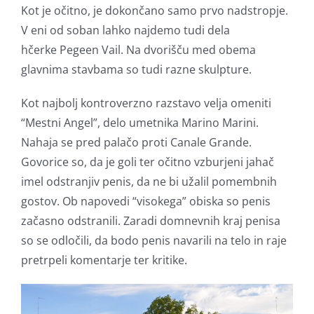
Kot je očitno, je dokončano samo prvo nadstropje.
V eni od soban lahko najdemo tudi dela
hčerke Pegeen Vail. Na dvorišču med obema
glavnima stavbama so tudi razne skulpture.
Kot najbolj kontroverzno razstavo velja omeniti
“Mestni Angel”, delo umetnika Marino Marini.
Nahaja se pred palačo proti Canale Grande.
Govorice so, da je goli ter očitno vzburjeni jahač
imel odstranjiv penis, da ne bi užalil pomembnih
gostov. Ob napovedi “visokega” obiska so penis
začasno odstranili. Zaradi domnevnih kraj penisa
so se odločili, da bodo penis navarili na telo in raje
pretrpeli komentarje ter kritike.