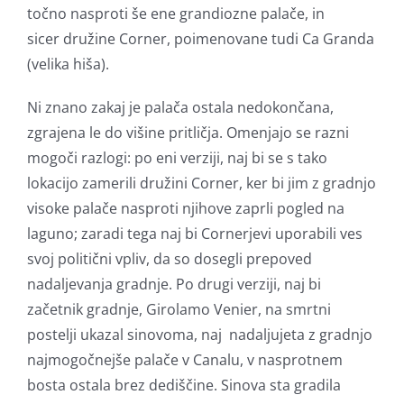
točno nasproti še ene grandiozne palače, in
sicer družine Corner, poimenovane tudi Ca Granda
(velika hiša).
Ni znano zakaj je palača ostala nedokončana,
zgrajena le do višine pritličja. Omenjajo se razni
mogoči razlogi: po eni verziji, naj bi se s tako
lokacijo zamerili družini Corner, ker bi jim z gradnjo
visoke palače nasproti njihove zaprli pogled na
laguno; zaradi tega naj bi Cornerjevi uporabili ves
svoj politični vpliv, da so dosegli prepoved
nadaljevanja gradnje. Po drugi verziji, naj bi
začetnik gradnje, Girolamo Venier, na smrtni
postelji ukazal sinovoma, naj nadaljujeta z gradnjo
najmogočnejše palače v Canalu, v nasprotnem
bosta ostala brez dediščine. Sinova sta gradila