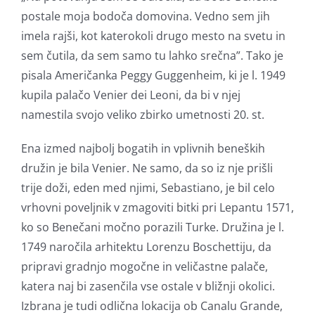
postale moja bodoča domovina. Vedno sem jih
imela rajši, kot katerokoli drugo mesto na svetu in
sem čutila, da sem samo tu lahko srečna”. Tako je
pisala Američanka Peggy Guggenheim, ki je l. 1949
kupila palačo Venier dei Leoni, da bi v njej
namestila svojo veliko zbirko umetnosti 20. st.
Ena izmed najbolj bogatih in vplivnih beneških
družin je bila Venier. Ne samo, da so iz nje prišli
trije doži, eden med njimi, Sebastiano, je bil celo
vrhovni poveljnik v zmagoviti bitki pri Lepantu 1571,
ko so Benečani močno porazili Turke. Družina je l.
1749 naročila arhitektu Lorenzu Boschettiju, da
pripravi gradnjo mogočne in veličastne palače,
katera naj bi zasenčila vse ostale v bližnji okolici.
Izbrana je tudi odlična lokacija ob Canalu Grande,