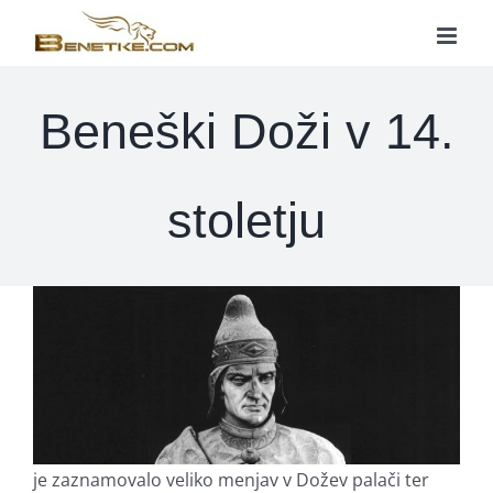
Skip
to
content
Beneški Doži v 14.
stoletju
je zaznamovalo veliko menjav v Dožev palači ter