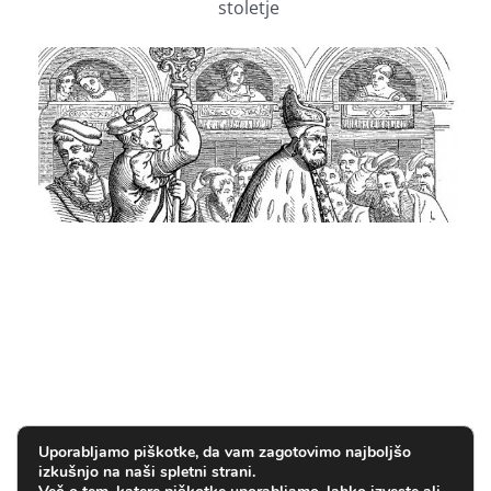
stoletje
Uporabljamo piškotke, da vam zagotovimo najboljšo
izkušnjo na naši spletni strani.