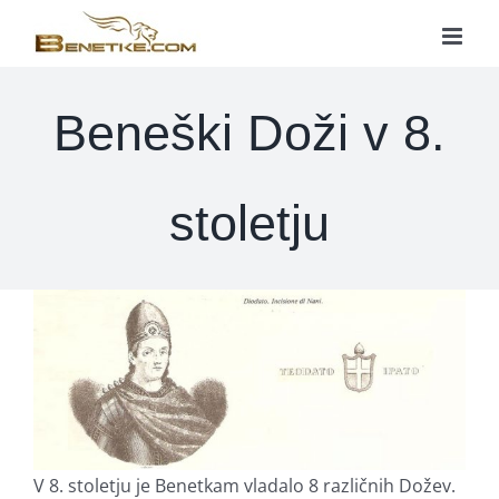
Skip
to
content
Beneški Doži v 8.
stoletju
V 8. stoletju je Benetkam vladalo 8 različnih Dožev.