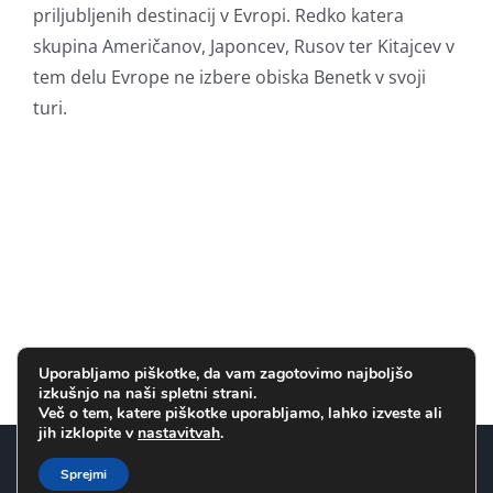
priljubljenih destinacij v Evropi. Redko katera
skupina Američanov, Japoncev, Rusov ter Kitajcev v
tem delu Evrope ne izbere obiska Benetk v svoji
turi.
Uporabljamo piškotke, da vam zagotovimo najboljšo
izkušnjo na naši spletni strani.
Več o tem, katere piškotke uporabljamo, lahko izveste ali
jih izklopite v
nastavitvah
.
Vse avtorske pravice pridržane.
2026 TOP Line d.o.o. Portorož
Sprejmi
www.benetke.com je uradna spletna stran podjetja TOP Line