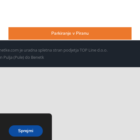
Parkiranje v Piranu
etke.com je uradna spletna stran podjetja TOP Line d.o.o.
in Pulja (Pule) do Benetk
Sprejmi