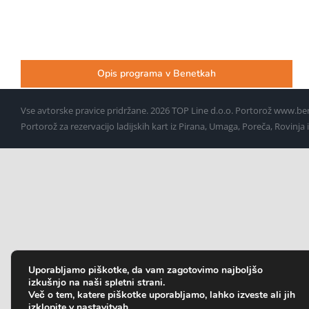
Opis programa v Benetkah
Vse avtorske pravice pridržane.
2026 TOP Line d.o.o. Portorož www.ben
Portorož za rezervacijo ladijskih kart iz Pirana, Umaga, Poreča, Rovinja 
Uporabljamo piškotke, da vam zagotovimo najboljšo
izkušnjo na naši spletni strani.
Več o tem, katere piškotke uporabljamo, lahko izveste ali jih
izklopite v
nastavitvah
.