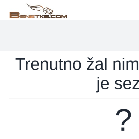
Skip
to
content
Trenutno žal ni
je se
? 