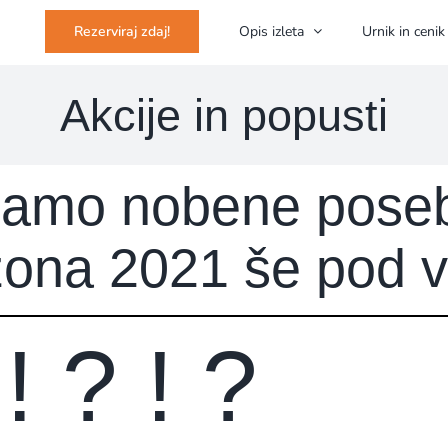
Opis izleta
Urnik in cenik
Rezerviraj zdaj!
Akcije in popusti
mamo nobene pose
zona 2021 še pod v
! ? ! ?