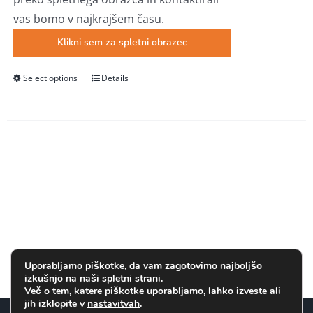
vas bomo v najkrajšem času.
Klikni sem za spletni obrazec
Select options
Ta
Details
izdelek
ima
več
različic.
Možnosti
lahko
izberete
na
strani
Uporabljamo piškotke, da vam zagotovimo najboljšo
izdelka
izkušnjo na naši spletni strani.
Več o tem, katere piškotke uporabljamo, lahko izveste ali
jih izklopite v
nastavitvah
.