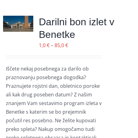
Darilni bon izlet v
Benetke
Cenovni
1,0
€
–
85,0
€
razpon:
od
Iščete nekaj posebnega za darilo ob
1,0 €
praznovanju posebnega dogodka?
do
Praznujete rojstni dan, obletnico poroke
85,0 €
ali kak drug poseben datum? Z našim
znanjem Vam sestavimo program izleta v
Benetke s katerim se bo prejemnik
počutil res posebno. Ne želite kupovati
preko spleta? Nakup omogočamo tudi
preko spletnega obrazca in kontaktirali