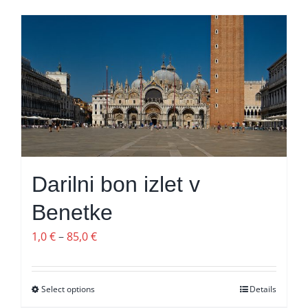
Darilni bon izlet v
Benetke
Cenovni
1,0
€
–
85,0
€
razpon:
od
Select options
Ta
Details
1,0 €