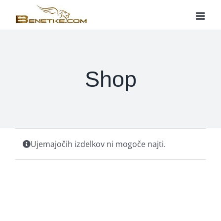
Skip
to
content
Shop
Ujemajočih izdelkov ni mogoče najti.