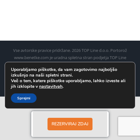
Vse avtorske pravice pridržane.
2026 TOP Line d.o.o. Portorož
www.benetke.com je uradna spletna stran podjetja TOP Line
d.o.o. Portorož za rezervacijo ladijskih kart iz Pirana, Umaga,
Uporabljamo piškotke, da vam zagotovimo najboljšo
Poreča, Rovinja in Pulja (Pule) do Benetk
izkušnjo na naši spletni strani.
Več o tem, katere piškotke uporabljamo, lahko izveste ali
Facebook
Instagram
WhatsApp
jih izklopite v
nastavitvah
.
Sprejmi
REZERVIRAJ ZDAJ