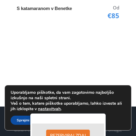
Od
S katamaranom v Benetke
€85
Uporabljamo piškotke, da vam zagotovimo najboljšo
izkušnjo na naši spletni strani.
Več o tem, katere piškotke uporabljamo, lahko izveste ali
jih izklopite v
nastavitvah
.
Vse avtorske pravice pridržane.
2026 TOP Line d.o.o. Portorož
Sprejmi
www.benetke.com je uradna spletna stran podjetja TOP Line
d.o.o. Portorož za rezervacijo ladijskih kart iz Pirana, Umaga,
REZERVIRAJ ZDAJ